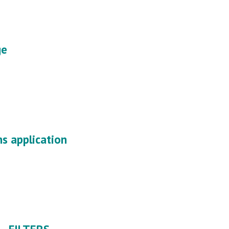
ge
s application