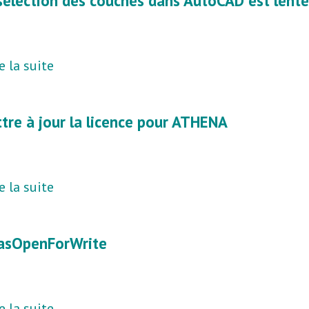
sélection des couches dans AutoCAD est lente
e la suite
tre à jour la licence pour ATHENA
e la suite
sOpenForWrite
e la suite