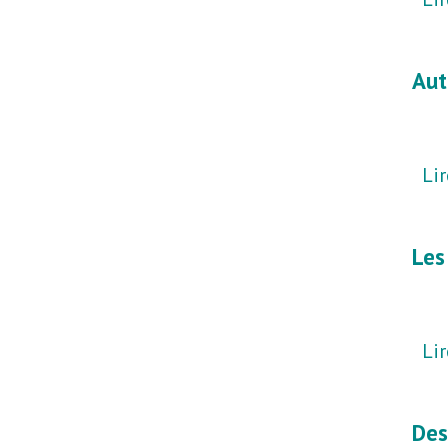
Aut
Lir
Les
Lir
Des