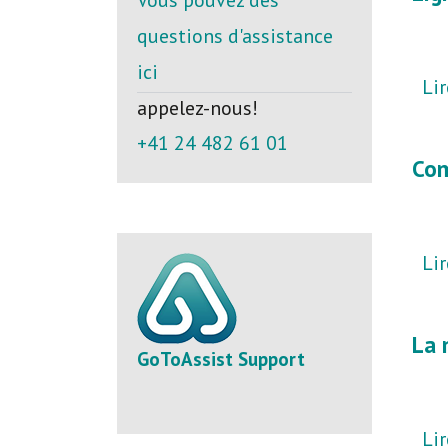
Vous pouvez des
questions d'assistance
ici
Lir
appelez-nous!
+41 24 482 61 01
Com
Lir
La 
GoToAssist Support
Lir