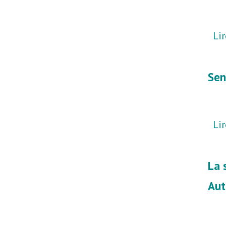
Lir
Sen
Lir
La 
Aut