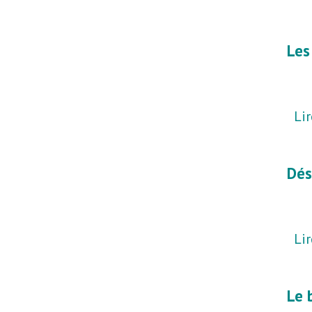
Les
Lir
Dés
Lir
Le 