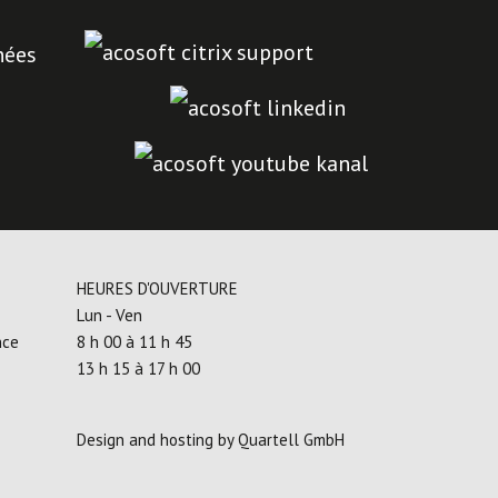
nées
HEURES D'OUVERTURE
Lun - Ven
nce
8 h 00 à 11 h 45
13 h 15 à 17 h 00
Design and hosting by
Quartell GmbH