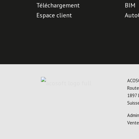
Téléchargement
BIM
Espace client
Auto
ACOS
Route
1897 
Suiss
Admi
Vent