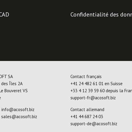
CAD
Confidentialité des don
OFT SA
Contact français
 des Îles 2A
+41 24 482 61 01
en Suisse
Le Bouveret VS
+33 4 12 39 59 60
depuis la Fra
e
support-fr@acosoft.biz
n
info@acosoft.biz
Contact allemand
e
sales@acosoft.biz
+41 44 687 24 03
support-de@acosoft.biz