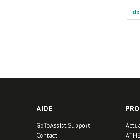
Ide
AIDE
PRO
GoToAssist Support
Actua
Contact
ATH