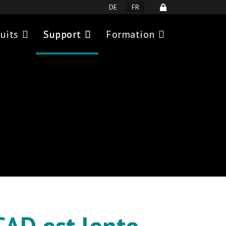
Sélectionnez votre langue
DE
FR
uits
Support
Formation
AD est lente -